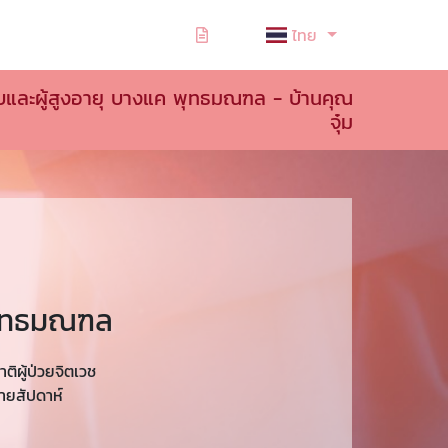
ไทย
บและผู้สูงอายุ บางแค พุทธมณฑล - บ้านคุณ
จุ๋ม
 พุทธมณฑล
ติผู้ป่วยจิตเวช
ายสัปดาห์